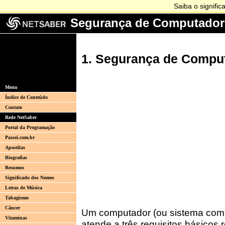
Segurança de Computador
1. Segurança de Compu
Menu
Índice de Conteúdo
Contato
Rede NetSaber
Portal da Programação
Passei.com.br
Apostilas
Biografias
Resumos
Significado dos Nomes
Letras de Música
Tabagismo
Câncer
Um computador (ou sistema compu
Vitaminas
atende a três requisitos básicos