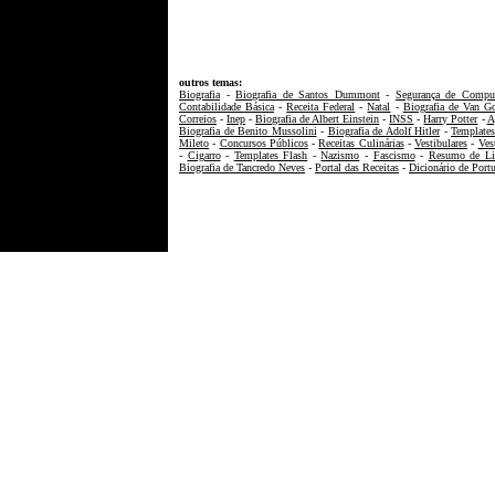
outros temas:
Biografia
-
Biografia de Santos Dummont
-
Segurança de Comput
Contabilidade Básica
-
Receita Federal
-
Natal
-
Biografia de Van G
Correios
-
Inep
-
Biografia de Albert Einstein
-
INSS
-
Harry Potter
-
A
Biografia de Benito Mussolini
-
Biografia de Adolf Hitler
-
Templat
Mileto
-
Concursos Públicos
-
Receitas Culinárias
-
Vestibulares
-
Ves
-
Cigarro
-
Templates Flash
-
Nazismo
-
Fascismo
-
Resumo de Li
Biografia de Tancredo Neves
-
Portal das Receitas
-
Dicionário de Port